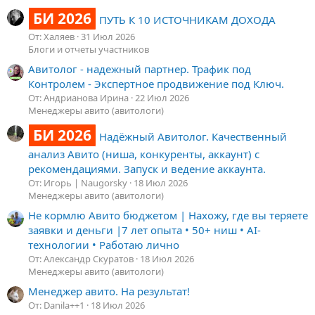
БИ 2026
ПУТЬ К 10 ИСТОЧНИКАМ ДОХОДА
От: Халяев
31 Июл 2026
Блоги и отчеты участников
Авитолог - надежный партнер. Трафик под
Контролем - Экспертное продвижение под Ключ.
От: Андрианова Ирина
22 Июл 2026
Менеджеры авито (авитологи)
БИ 2026
Надёжный Авитолог. Качественный
анализ Авито (ниша, конкуренты, аккаунт) с
рекомендациями. Запуск и ведение аккаунта.
От: Игорь | Naugorsky
18 Июл 2026
Менеджеры авито (авитологи)
Не кормлю Авито бюджетом | Нахожу, где вы теряете
заявки и деньги |7 лет опыта • 50+ ниш • AI-
технологии • Работаю лично
От: Александр Скуратов
18 Июл 2026
Менеджеры авито (авитологи)
Менеджер авито. На результат!
От: Danila++1
18 Июл 2026