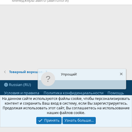
Менеджеры авито (авитологи)
Товарный воркшоп - 3
Упрощай!
Russian (RU)
Условия и правила
Политика конфиденциальности
Помощь
R
На данном сайте используются файлы cookie, чтобы персонализировать
S
контент и сохранить Ваш вход в систему, если Вы зарегистрируетесь.
S
Продолжая использовать этот сайт, Вы соглашаетесь на использование
®
Community platform by XenForo
© 2010-2026 XenForo Ltd.
наших файлов cookie.
Parts of this site powered by
add-ons from DragonByte™
©2011-2026
DragonByte Technologies
(
Details
)
Принять
Узнать больше...
©2010-2026 XenForo Ltd.