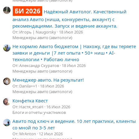
Менеджеры авито (авитологи)
БИ 2026
Надёжный Авитолог. Качественный
анализ Авито (ниша, конкуренты, аккаунт) с
рекомендациями. Запуск и ведение аккаунта.
От: Игорь | Naugorsky
18 Июл 2026
Менеджеры авито (авитологи)
Не кормлю Авито бюджетом | Нахожу, где вы теряете
заявки и деньги |7 лет опыта • 50+ ниш • AI-
технологии • Работаю лично
От: Александр Скуратов
18 Июл 2026
Менеджеры авито (авитологи)
Менеджер авито. На результат!
От: Danila++1
18 Июл 2026
Менеджеры авито (авитологи)
Конфетка Квест
От: Настя_ятсаН
16 Июл 2026
Блоги и отчеты участников
Авито под ключ и ведение. 10 лет практики, клиенты
со мной по 3-5 лет
От: MrAnton
12 Июл 2026