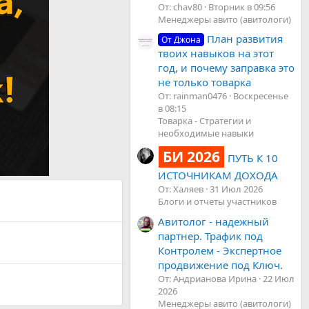
От: chav80
Вторник в 09:56
Менеджеры авито (авитологи)
План развития
От Джона
твоих навыков на этот
год, и почему заправка это
не только товарка
От: rainman0476
Воскресенье
в 08:15
Товарка - Стратегии и
необходимые навыки
БИ 2026
ПУТЬ К 10
ИСТОЧНИКАМ ДОХОДА
От: Халяев
31 Июл 2026
Блоги и отчеты участников
Авитолог - надежный
партнер. Трафик под
Контролем - Экспертное
продвижение под Ключ.
От: Андрианова Ирина
22 Июл
2026
Менеджеры авито (авитологи)