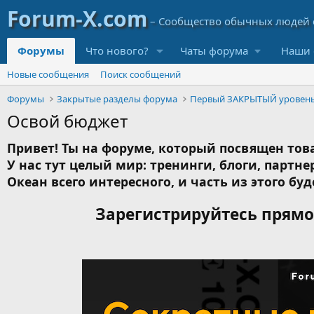
Форумы
Что нового?
Чаты форума
Наши 
Новые сообщения
Поиск сообщений
Форумы
Закрытые разделы форума
Первый ЗАКРЫТЫЙ уровен
Освой бюджет
Привет! Ты на форуме, который посвящен това
У нас тут целый мир: тренинги, блоги, партнер
Океан всего интересного, и часть из этого буд
Зарегистрируйтесь прямо 