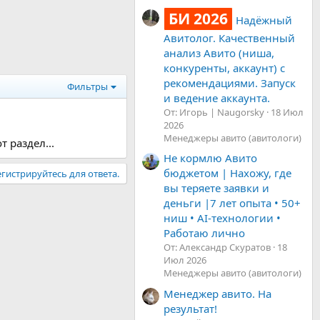
БИ 2026
Надёжный
Авитолог. Качественный
анализ Авито (ниша,
конкуренты, аккаунт) с
рекомендациями. Запуск
Фильтры
и ведение аккаунта.
От: Игорь | Naugorsky
18 Июл
2026
Менеджеры авито (авитологи)
 раздел...
Не кормлю Авито
бюджетом | Нахожу, где
гистрируйтесь для ответа.
вы теряете заявки и
деньги |7 лет опыта • 50+
ниш • AI-технологии •
Работаю лично
От: Александр Скуратов
18
Июл 2026
Менеджеры авито (авитологи)
Менеджер авито. На
результат!