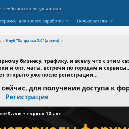
сервисы для твоего заработка
Пользователи
ь
Клуб "Заправка 2.0" (архив)
рному бизнесу, трафику, и всему что с этим св
ки и опт, чаты, встречи по городам и сервисы..
ет открыто уже после регистрации...
сейчас, для получения доступа к фо
Регистрация