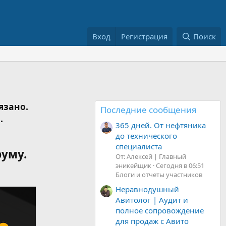
Вход
Регистрация
Поиск
язано.
Последние сообщения
.
365 дней. От нефтяника
до технического
специалиста
руму.
От: Алексей | Главный
эникейщик
Сегодня в 06:51
Блоги и отчеты участников
Неравнодушный
Авитолог | Аудит и
полное сопровождение
для продаж с Авито