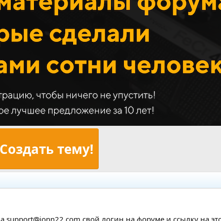
Создать тему!
а support@jonn22.com свой логин на форуме и ссылку на этот