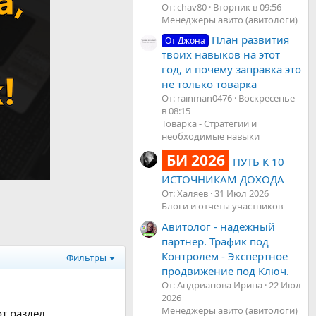
От: chav80
Вторник в 09:56
Менеджеры авито (авитологи)
План развития
От Джона
твоих навыков на этот
год, и почему заправка это
не только товарка
От: rainman0476
Воскресенье
в 08:15
Товарка - Стратегии и
необходимые навыки
БИ 2026
ПУТЬ К 10
ИСТОЧНИКАМ ДОХОДА
От: Халяев
31 Июл 2026
Блоги и отчеты участников
Авитолог - надежный
партнер. Трафик под
Контролем - Экспертное
Фильтры
продвижение под Ключ.
От: Андрианова Ирина
22 Июл
2026
Менеджеры авито (авитологи)
 раздел...