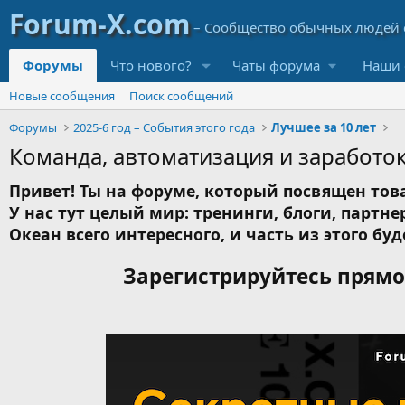
Форумы
Что нового?
Чаты форума
Наши 
Новые сообщения
Поиск сообщений
Форумы
2025-6 год – События этого года
Лучшее за 10 лет
Команда, автоматизация и заработо
Привет! Ты на форуме, который посвящен това
У нас тут целый мир: тренинги, блоги, партнер
Океан всего интересного, и часть из этого буд
Зарегистрируйтесь прямо 