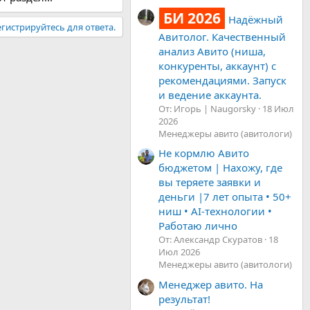
БИ 2026
Надёжный
гистрируйтесь для ответа.
Авитолог. Качественный
анализ Авито (ниша,
конкуренты, аккаунт) с
рекомендациями. Запуск
и ведение аккаунта.
От: Игорь | Naugorsky
18 Июл
2026
Менеджеры авито (авитологи)
Не кормлю Авито
бюджетом | Нахожу, где
вы теряете заявки и
деньги |7 лет опыта • 50+
ниш • AI-технологии •
Работаю лично
От: Александр Скуратов
18
Июл 2026
Менеджеры авито (авитологи)
Менеджер авито. На
результат!