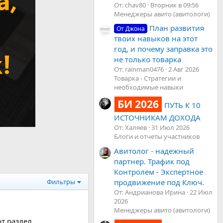
От: chav80
Вторник в 09:56
Менеджеры авито (авитологи)
План развития
От Джона
твоих навыков на этот
год, и почему заправка это
не только товарка
От: rainman0476
2 Авг 2026
Товарка - Стратегии и
необходимые навыки
БИ 2026
ПУТЬ К 10
ИСТОЧНИКАМ ДОХОДА
От: Халяев
31 Июл 2026
Блоги и отчеты участников
Авитолог - надежный
партнер. Трафик под
Контролем - Экспертное
продвижение под Ключ.
Фильтры
От: Андрианова Ирина
22 Июл
2026
Менеджеры авито (авитологи)
 раздел...