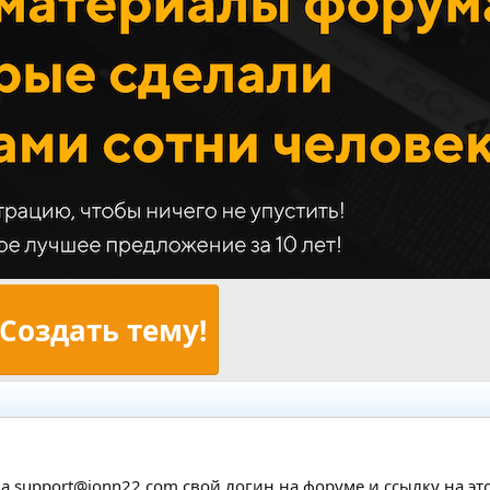
Создать тему!
а support@jonn22.com свой логин на форуме и ссылку на этот