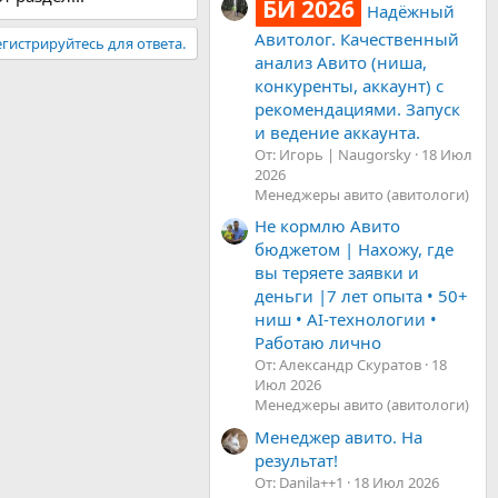
БИ 2026
Надёжный
Авитолог. Качественный
гистрируйтесь для ответа.
анализ Авито (ниша,
конкуренты, аккаунт) с
рекомендациями. Запуск
и ведение аккаунта.
От: Игорь | Naugorsky
18 Июл
2026
Менеджеры авито (авитологи)
Не кормлю Авито
бюджетом | Нахожу, где
вы теряете заявки и
деньги |7 лет опыта • 50+
ниш • AI-технологии •
Работаю лично
От: Александр Скуратов
18
Июл 2026
Менеджеры авито (авитологи)
Менеджер авито. На
результат!
От: Danila++1
18 Июл 2026