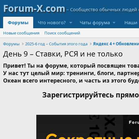
Форумы
Что нового?
Чаты форума
Наши 
Новые сообщения
Поиск сообщений
Форумы
2025-6 год – События этого года
Яндекс 4 + Обновлени
День 9 – Ставки, РСЯ и не только
Привет! Ты на форуме, который посвящен това
У нас тут целый мир: тренинги, блоги, партнер
Океан всего интересного, и часть из этого буд
Зарегистрируйтесь прямо 