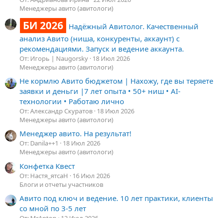
Менеджеры авито (авитологи)
БИ 2026
Надёжный Авитолог. Качественный
анализ Авито (ниша, конкуренты, аккаунт) с
рекомендациями. Запуск и ведение аккаунта.
От: Игорь | Naugorsky
18 Июл 2026
Менеджеры авито (авитологи)
Не кормлю Авито бюджетом | Нахожу, где вы теряете
заявки и деньги |7 лет опыта • 50+ ниш • AI-
технологии • Работаю лично
От: Александр Скуратов
18 Июл 2026
Менеджеры авито (авитологи)
Менеджер авито. На результат!
От: Danila++1
18 Июл 2026
Менеджеры авито (авитологи)
Конфетка Квест
От: Настя_ятсаН
16 Июл 2026
Блоги и отчеты участников
Авито под ключ и ведение. 10 лет практики, клиенты
со мной по 3-5 лет
От: MrAnton
12 Июл 2026