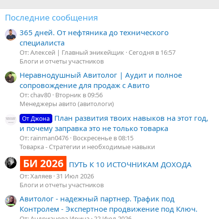
Последние сообщения
365 дней. От нефтяника до технического
специалиста
От: Алексей | Главный эникейщик
Сегодня в 16:57
Блоги и отчеты участников
Неравнодушный Авитолог | Аудит и полное
сопровождение для продаж с Авито
От: chav80
Вторник в 09:56
Менеджеры авито (авитологи)
План развития твоих навыков на этот год,
От Джона
и почему заправка это не только товарка
От: rainman0476
Воскресенье в 08:15
Товарка - Стратегии и необходимые навыки
БИ 2026
ПУТЬ К 10 ИСТОЧНИКАМ ДОХОДА
От: Халяев
31 Июл 2026
Блоги и отчеты участников
Авитолог - надежный партнер. Трафик под
Контролем - Экспертное продвижение под Ключ.
От: Андрианова Ирина
22 Июл 2026