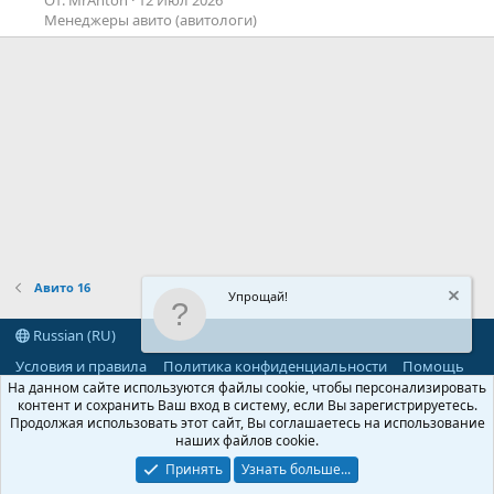
Менеджеры авито (авитологи)
Авито 16
Упрощай!
Russian (RU)
Условия и правила
Политика конфиденциальности
Помощь
R
На данном сайте используются файлы cookie, чтобы персонализировать
S
контент и сохранить Ваш вход в систему, если Вы зарегистрируетесь.
S
Продолжая использовать этот сайт, Вы соглашаетесь на использование
®
Community platform by XenForo
© 2010-2026 XenForo Ltd.
наших файлов cookie.
Parts of this site powered by
add-ons from DragonByte™
©2011-2026
DragonByte Technologies
(
Details
)
Принять
Узнать больше...
©2010-2026 XenForo Ltd.